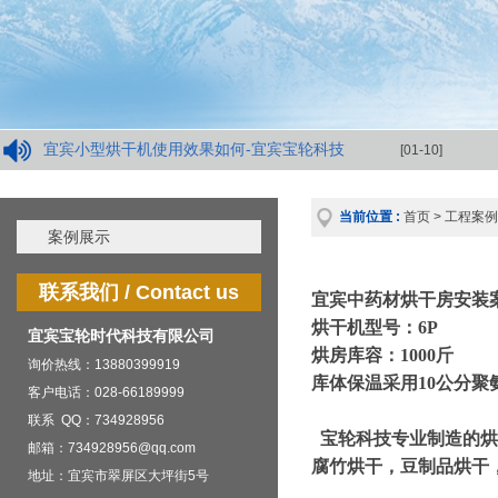
宜宾小型烘干机使用效果如何-宜宾宝轮科技
[01-10]
当前位置 :
首页
>
工程案例
案例展示
联系我们 / Contact us
宜宾中药材烘干房安装
烘干机型号：6P
宜宾宝轮时代科技有限公司
烘房库容：1000斤
询价热线：13880399919
库体保温采用10公分聚
客户电话：028-66189999
联系 QQ：734928956
宝轮科技专业制造的烘
邮箱：734928956@qq.com
腐竹烘干，豆制品烘干
地址：宜宾市翠屏区大坪街5号