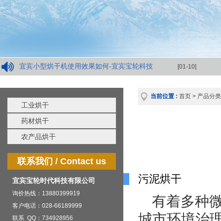
宜宾小型烘干机使用效果如何-宜宾宝轮科技
[01-10]
当前位置 :
首页
>
产品分类
工业烘干
药材烘干
农产品烘干
联系我们 / Contact us
污泥烘干
宜宾宝轮时代科技有限公司
询价热线：13880399919
有着多种
客户电话：028-66189999
城市环境治
联系 QQ：734928956