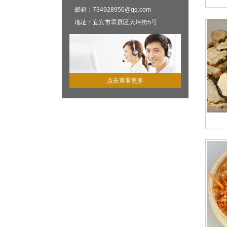
邮箱：734928956@qq.com
地址：宜宾市翠屏区大坪街5号
点击查看更多