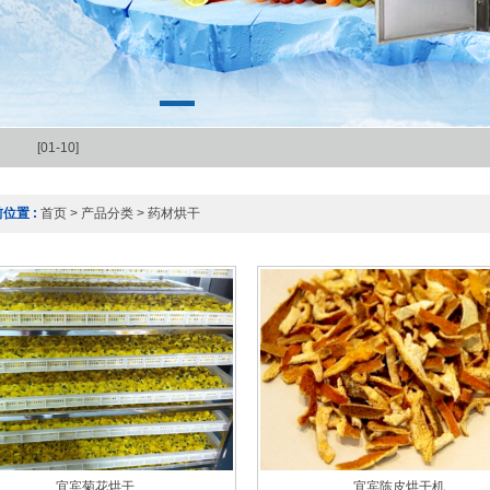
[01-10]
位置 :
首页
>
产品分类
>
药材烘干
宜宾菊花烘干
宜宾陈皮烘干机