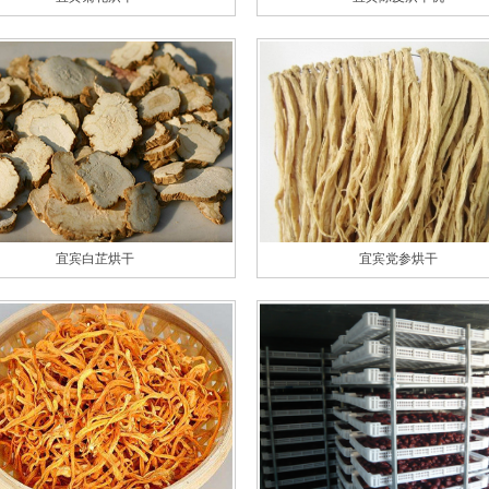
宜宾白芷烘干
宜宾党参烘干